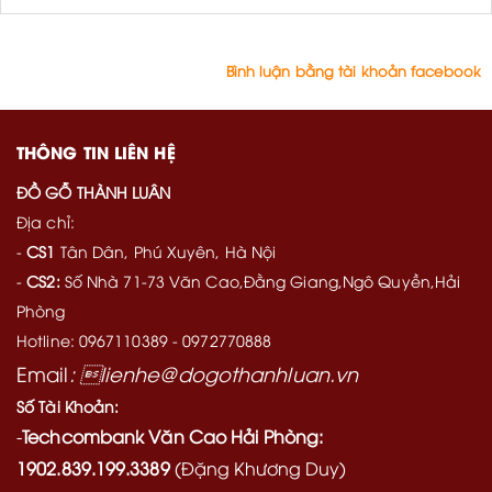
Bình luận bằng tài khoản facebook
THÔNG TIN LIÊN HỆ
ĐỒ GỖ THÀNH LUÂN
Địa chỉ:
-
CS1
Tân Dân, Phú Xuyên, Hà Nội
-
CS2:
Số Nhà 71-73 Văn Cao,Đằng Giang,Ngô Quyền,Hải
Phòng
Hotline: 0967110389 - 0972770888
Email
: lienhe@dogothanhluan.vn
Số Tài Khoản:
-
Techcombank Văn Cao Hải Phòng:
1902.839.199.3389
(Đặng Khương Duy)