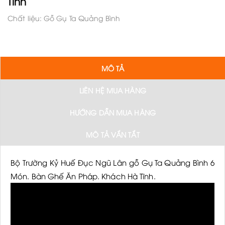
Tĩnh
Chất liệu: Gỗ Gụ Ta Quảng Bình
MÔ TẢ
LIÊN HỆ MUA HÀNG
HƯỚNG DẪN MUA HÀNG
MÔ TẢ VẮN TẮT
Bộ Trường Kỷ Huế Đục Ngũ Lân gỗ Gụ Ta Quảng Bình 6
Món. Bàn Ghế Ăn Pháp. Khách Hà Tĩnh.