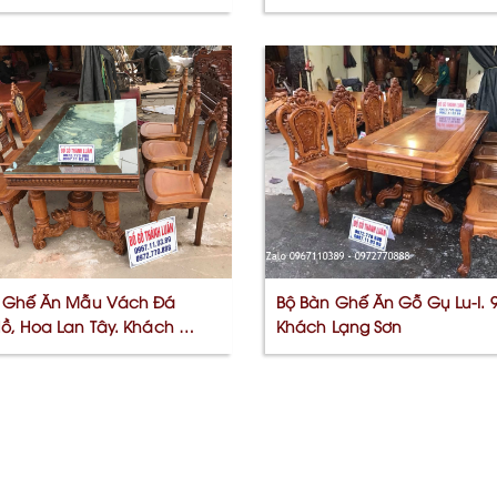
]
 Ghế Ăn Mẫu Vách Đá
Bộ Bàn Ghế Ăn Gỗ Gụ Lu-I. 
ồ, Hoa Lan Tây. Khách Thái
Khách Lạng Sơn