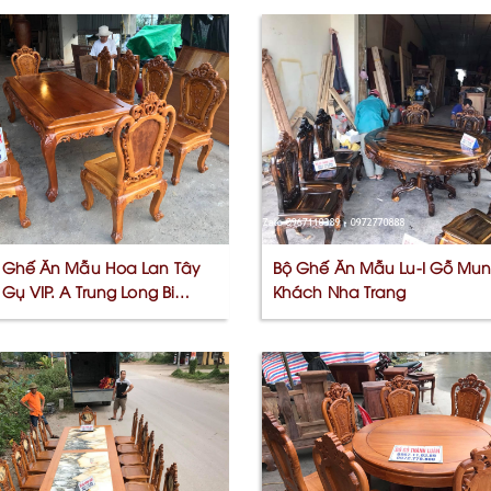
 Ghế Ăn Mẫu Hoa Lan Tây
Bộ Ghế Ăn Mẫu Lu-I Gỗ Mun
Gụ VIP. A Trung Long Biên
Khách Nha Trang