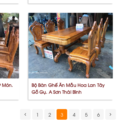
Hà [...]
9 Món.
Bộ Bàn Ghế Ăn Mẫu Hoa Lan Tây
Gỗ Gụ. A Sơn Thái Bình
1
2
3
4
5
6