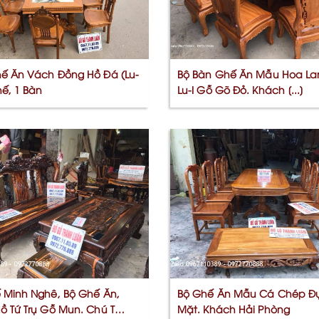
ế Ăn Vách Đồng Hồ Đá (Lu-
Bộ Bàn Ghế Ăn Mẫu Hoa La
hế, 1 Bàn
Lu-I Gỗ Gõ Đỏ. Khách [...]
 Minh Nghê, Bộ Ghế Ăn,
Bộ Ghế Ăn Mẫu Cá Chép Đ
ồ Tứ Trụ Gỗ Mun. Chú Tuyên
Mặt. Khách Hải Phòng