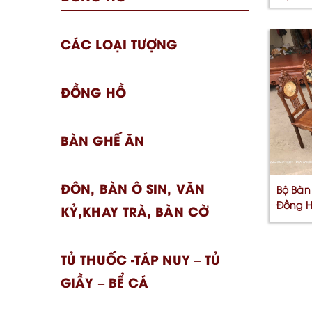
Cần [...
CÁC LOẠI TƯỢNG
ĐỒNG HỒ
BÀN GHẾ ĂN
ĐÔN, BÀN Ô SIN, VĂN
Bộ Bàn
Đồng H
KỶ,KHAY TRÀ, BÀN CỜ
[...]
TỦ THUỐC -TÁP NUY – TỦ
GIẦY – BỂ CÁ