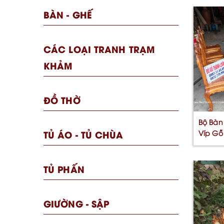
BÀN - GHẾ
CÁC LOẠI TRANH TRẠM
KHẢM
ĐỒ THỜ
Bộ Bàn
TỦ ÁO - TỦ CHÙA
Víp Gỗ 
[...]
TỦ PHẤN
GIƯỜNG - SẬP