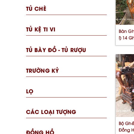
TỦ CHÈ
TỦ KỆ TI VI
Bàn Gh
I) 14 G
TỦ BÀY ĐỒ - TỦ RƯỢU
TRƯỜNG KỶ
LỌ
CÁC LOẠI TƯỢNG
Bộ Ghế
Đồng H
ĐỒNG HỒ