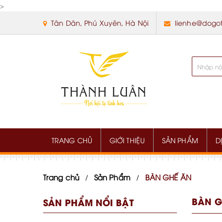
>
Tân Dân, Phú Xuyên, Hà Nội
lienhe@dogo
TRANG CHỦ
GIỚI THIỆU
SẢN PHẨM
D
Trang chủ
Sản Phẩm
BÀN GHẾ ĂN
BÀN G
SẢN PHẨM NỔI BẬT