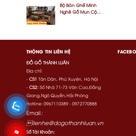
Bộ Bàn Ghế Minh
Nghê Gỗ Mun Cột 12,
Chân 14 Yếm Dạ
Cong.10 Món. Khách
Lagi, Bình Thuận
THÔNG TIN LIÊN HỆ
FACEB
ĐỒ GỖ THÀNH LUÂN
Địa chỉ:
-
CS1
Tân Dân, Phú Xuyên, Hà Nội
-
CS2:
Số Nhà 71-73 Văn Cao,Đằng
Giang,Ngô Quyền,Hải Phòng
Hotline: 0967110389 - 0972770888
Email
:
lienhe@dogothanhluan.vn
Số Tài Khoản: