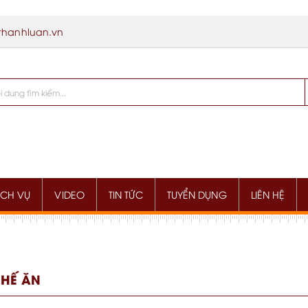
thanhluan.vn
ỊCH VỤ
VIDEO
TIN TỨC
TUYỂN DỤNG
LIÊN HỆ
HẾ ĂN