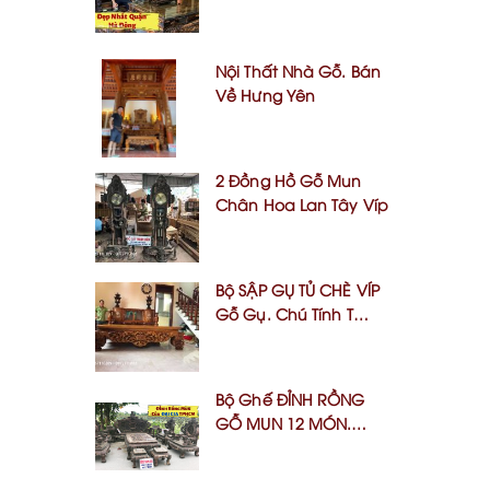
Yếm Cong 2020 Siêu
Vip Tại Đồng Mai- Hà
Đông, Hà Nội
Nội Thất Nhà Gỗ. Bán
Về Hưng Yên
2 Đồng Hồ Gỗ Mun
Chân Hoa Lan Tây Víp
Bộ SẬP GỤ TỦ CHÈ VÍP
Gỗ Gụ. Chú Tính Thuỷ
Nguyên Hải Phòng
Bộ Ghế ĐỈNH RỒNG
GỖ MUN 12 MÓN. A
Đồng Q10,TPHCM