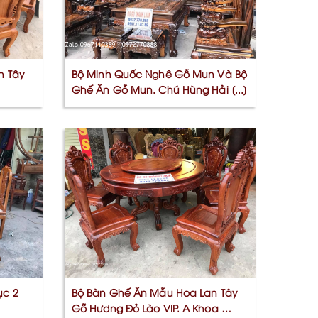
n Tây
Bộ Minh Quốc Nghê Gỗ Mun Và Bộ
Ghế Ăn Gỗ Mun. Chú Hùng Hải [...]
ục 2
Bộ Bàn Ghế Ăn Mẫu Hoa Lan Tây
Gỗ Hương Đỏ Lào VIP. A Khoa Thu,